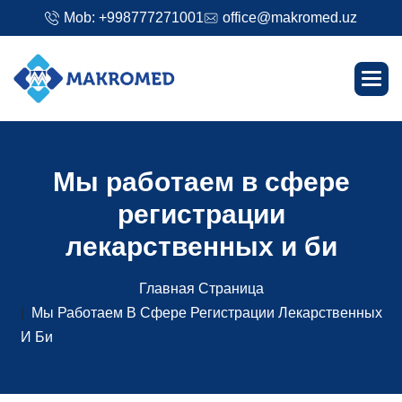
Mob: +998777271001
office@makromed.uz
М
ы
р
а
б
о
т
а
е
м
в
с
ф
е
р
е
р
е
г
и
с
т
р
а
ц
и
и
л
е
к
а
р
с
т
в
е
н
н
ы
х
и
б
и
Главная Страница
Мы Работаем В Сфере Регистрации Лекарственных
И Би