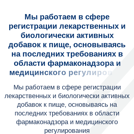
М
ы
р
а
б
о
т
а
е
м
в
с
ф
е
р
е
р
е
г
и
с
т
р
а
ц
и
и
л
е
к
а
р
с
т
в
е
н
н
ы
х
и
б
и
о
л
о
г
и
ч
е
с
к
и
а
к
т
и
в
н
ы
х
д
о
б
а
в
о
к
к
п
и
щ
е
,
о
с
н
о
в
ы
в
а
я
с
ь
н
а
п
о
с
л
е
д
н
и
х
т
р
е
б
о
в
а
н
и
я
х
в
о
б
л
а
с
т
и
ф
а
р
м
а
к
о
н
а
д
з
о
р
а
и
м
е
д
и
ц
и
н
с
к
о
г
о
р
е
г
у
л
и
р
о
в
а
н
и
я
Мы работаем в сфере регистрации
лекарственных и биологически активных
добавок к пище, основываясь на
последних требованиях в области
фармаконадзора и медицинского
регулирования